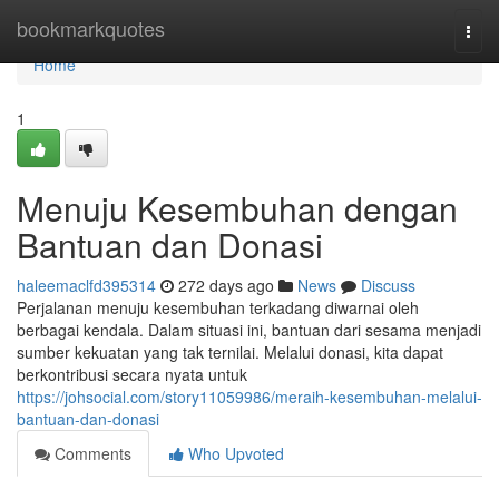
Home
bookmarkquotes
Togg
navi
Home
1
Menuju Kesembuhan dengan
Bantuan dan Donasi
haleemaclfd395314
272 days ago
News
Discuss
Perjalanan menuju kesembuhan terkadang diwarnai oleh
berbagai kendala. Dalam situasi ini, bantuan dari sesama menjadi
sumber kekuatan yang tak ternilai. Melalui donasi, kita dapat
berkontribusi secara nyata untuk
https://johsocial.com/story11059986/meraih-kesembuhan-melalui-
bantuan-dan-donasi
Comments
Who Upvoted