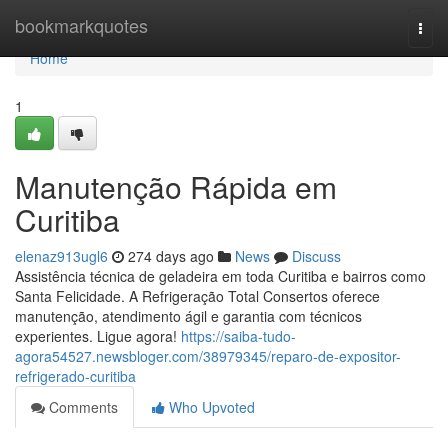
Home
bookmarkquotes
Togg
navi
Home
1
Manutenção Rápida em
Curitiba
elenaz913ugl6
274 days ago
News
Discuss
Assistência técnica de geladeira em toda Curitiba e bairros como
Santa Felicidade. A Refrigeração Total Consertos oferece
manutenção, atendimento ágil e garantia com técnicos
experientes. Ligue agora!
https://saiba-tudo-
agora54527.newsbloger.com/38979345/reparo-de-expositor-
refrigerado-curitiba
Comments
Who Upvoted