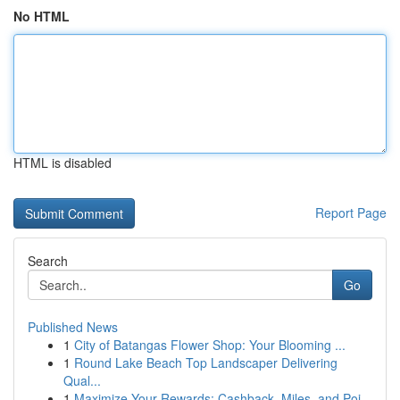
No HTML
HTML is disabled
Report Page
Search
Go
Published News
1
City of Batangas Flower Shop: Your Blooming ...
1
Round Lake Beach Top Landscaper Delivering
Qual...
1
Maximize Your Rewards: Cashback, Miles, and Poi...