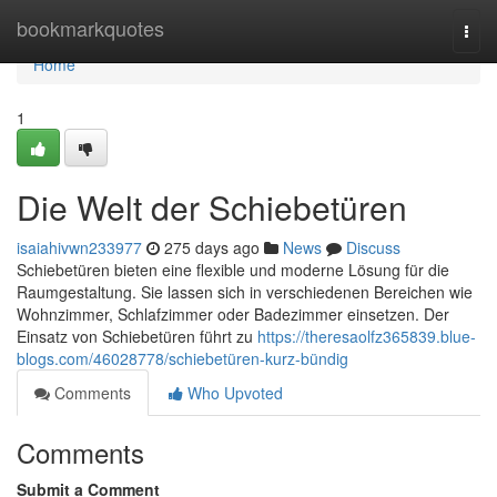
Home
bookmarkquotes
Togg
navi
Home
1
Die Welt der Schiebetüren
isaiahivwn233977
275 days ago
News
Discuss
Schiebetüren bieten eine flexible und moderne Lösung für die
Raumgestaltung. Sie lassen sich in verschiedenen Bereichen wie
Wohnzimmer, Schlafzimmer oder Badezimmer einsetzen. Der
Einsatz von Schiebetüren führt zu
https://theresaolfz365839.blue-
blogs.com/46028778/schiebetüren-kurz-bündig
Comments
Who Upvoted
Comments
Submit a Comment