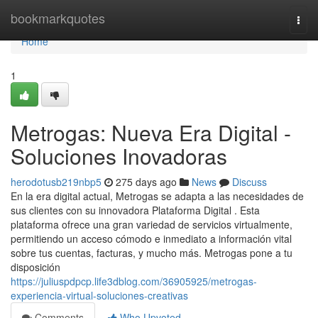
Home
bookmarkquotes
Togg
navi
Home
1
Metrogas: Nueva Era Digital -
Soluciones Inovadoras
herodotusb219nbp5
275 days ago
News
Discuss
En la era digital actual, Metrogas se adapta a las necesidades de
sus clientes con su innovadora Plataforma Digital . Esta
plataforma ofrece una gran variedad de servicios virtualmente,
permitiendo un acceso cómodo e inmediato a información vital
sobre tus cuentas, facturas, y mucho más. Metrogas pone a tu
disposición
https://juliuspdpcp.life3dblog.com/36905925/metrogas-
experiencia-virtual-soluciones-creativas
Comments
Who Upvoted