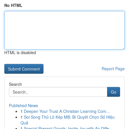
No HTML
HTML is disabled
Report Page
Search
Go
Published News
1
Deepen Your Trust A Christian Learning Com...
1
Soi Song Thủ Lô Kép MB: Bí Quyết Chọn Số Hiệu
Quả
1
Special Present Goods: Ignite Joy with An Diffe...