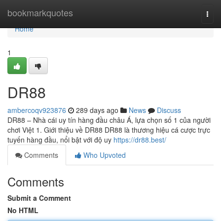
Home
bookmarkquotes
Togg
navi
Home
1
DR88
ambercoqv923876
289 days ago
News
Discuss
DR88 – Nhà cái uy tín hàng đầu châu Á, lựa chọn số 1 của người
chơi Việt 1. Giới thiệu về DR88 DR88 là thương hiệu cá cược trực
tuyến hàng đầu, nổi bật với độ uy
https://dr88.best/
Comments
Who Upvoted
Comments
Submit a Comment
No HTML