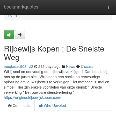
Home
bookmarkquotes
Togg
navi
Home
1
Rijbewijs Kopen : De Snelste
Weg
muqtadac908hvi2
292 days ago
News
Discuss
Wil jij snel en eenvoudig een rijbewijs verkrijgen? Dan ben je bij
ons op de juiste plek! Wij bieden een snelle en eenvoudige
oplossing om jouw rijbewijs te verkrijgen. Het methode is snel en
simpel. Hier zijn enkele voordelen van onze dienst: * Directe
verwerking * Betrouwbare dienstverlening *
https://origineelrijbewijskopen.com/
Comments
Who Upvoted