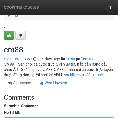
Home
bookmarkquotes
Togg
navi
Home
1
cm88
regannbii393387
294 days ago
News
Discuss
CM88 – Sân chơi cá cược trực tuyến uy tín, hấp dẫn hàng đầu
châu Á 1. Giới thiệu về CM88 CM88 là nhà cái cá cược trực tuyến
được đông đảo người chơi tại Việt Nam
https://cm88.uk.net/
Comments
Who Upvoted
Comments
Submit a Comment
No HTML