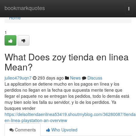
Home
bookmarkquotes
Tog
navi
Home
1
What Does zoy tienda en linea
Mean?
julieo479uqn7
293 days ago
News
Discuss
La application se detiene mucho en los pagos en línea y los
perdidos no llegan en la fecha que supuesta mente tiene que
llegar el paquete no se entregan los pedidos, todo lo demás está
muy bien solo les falla su servidor, y lo de los perdidos. Ya
busques vender
https://delsoltiendaenlinea53419.shoutmyblog.com/36280087/tienda
en-linea-playstation-an-overview
Comments
Who Upvoted