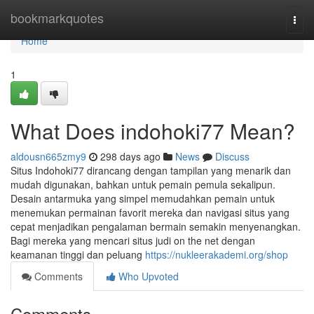
Home
bookmarkquotes
Togg
navi
Home
1
What Does indohoki77 Mean?
aldousn665zmy9
298 days ago
News
Discuss
Situs Indohoki77 dirancang dengan tampilan yang menarik dan
mudah digunakan, bahkan untuk pemain pemula sekalipun.
Desain antarmuka yang simpel memudahkan pemain untuk
menemukan permainan favorit mereka dan navigasi situs yang
cepat menjadikan pengalaman bermain semakin menyenangkan.
Bagi mereka yang mencari situs judi on the net dengan
keamanan tinggi dan peluang
https://nukleerakademi.org/shop
Comments
Who Upvoted
Comments