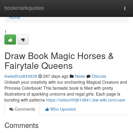
Home
bookmarkquotes
Togg
navi
Home
1
Draw Book Magic Horses &
Fairytale Queens
lewisdhza843838
297 days ago
News
Discuss
Unleash your creativity with our enchanting Magical Creature and
Princess Colorbook! This fantastic book is filled with pretty
illustrations of sparkling unicorns and regal girls. Each page is
bursting with patterns
https://nelsonthfj614841.law-wiki.com/user
Comments
Who Upvoted
Comments