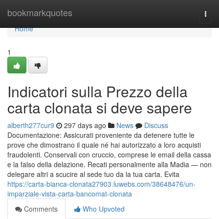
Home
bookmarkquotes
Togg
navi
Home
1
Indicatori sulla Prezzo della
carta clonata si deve sapere
alberth277cur9
297 days ago
News
Discuss
Documentazione: Assicurati proveniente da detenere tutte le
prove che dimostrano il quale né hai autorizzato a loro acquisti
fraudolenti. Conservali con cruccio, comprese le email della cassa
e la falso della delazione. Recati personalmente alla Madia — non
delegare altri a scucire al sede tuo da la tua carta. Evita
https://carta-bianca-clonata27903.luwebs.com/38648476/un-
imparziale-vista-carta-bancomat-clonata
Comments
Who Upvoted