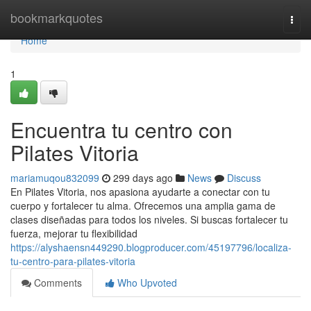
Home
bookmarkquotes
Togg
navi
Home
1
Encuentra tu centro con
Pilates Vitoria
mariamuqou832099
299 days ago
News
Discuss
En Pilates Vitoria, nos apasiona ayudarte a conectar con tu
cuerpo y fortalecer tu alma. Ofrecemos una amplia gama de
clases diseñadas para todos los niveles. Si buscas fortalecer tu
fuerza, mejorar tu flexibilidad
https://alyshaensn449290.blogproducer.com/45197796/localiza-
tu-centro-para-pilates-vitoria
Comments
Who Upvoted