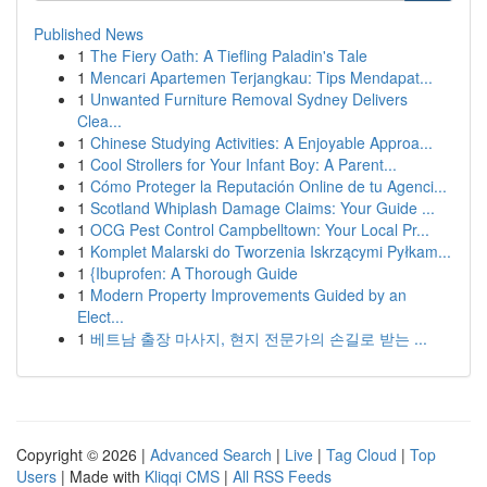
Published News
1
The Fiery Oath: A Tiefling Paladin's Tale
1
Mencari Apartemen Terjangkau: Tips Mendapat...
1
Unwanted Furniture Removal Sydney Delivers
Clea...
1
Chinese Studying Activities: A Enjoyable Approa...
1
Cool Strollers for Your Infant Boy: A Parent...
1
Cómo Proteger la Reputación Online de tu Agenci...
1
Scotland Whiplash Damage Claims: Your Guide ...
1
OCG Pest Control Campbelltown: Your Local Pr...
1
Komplet Malarski do Tworzenia Iskrzącymi Pyłkam...
1
{Ibuprofen: A Thorough Guide
1
Modern Property Improvements Guided by an
Elect...
1
베트남 출장 마사지, 현지 전문가의 손길로 받는 ...
Copyright © 2026 |
Advanced Search
|
Live
|
Tag Cloud
|
Top
Users
| Made with
Kliqqi CMS
|
All RSS Feeds