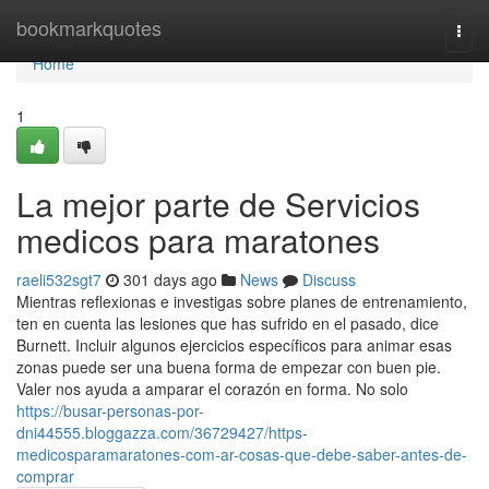
Home
bookmarkquotes
Togg
navi
Home
1
La mejor parte de Servicios
medicos para maratones
raeli532sgt7
301 days ago
News
Discuss
Mientras reflexionas e investigas sobre planes de entrenamiento,
ten en cuenta las lesiones que has sufrido en el pasado, dice
Burnett. Incluir algunos ejercicios específicos para animar esas
zonas puede ser una buena forma de empezar con buen pie.
Valer nos ayuda a amparar el corazón en forma. No solo
https://busar-personas-por-
dni44555.bloggazza.com/36729427/https-
medicosparamaratones-com-ar-cosas-que-debe-saber-antes-de-
comprar