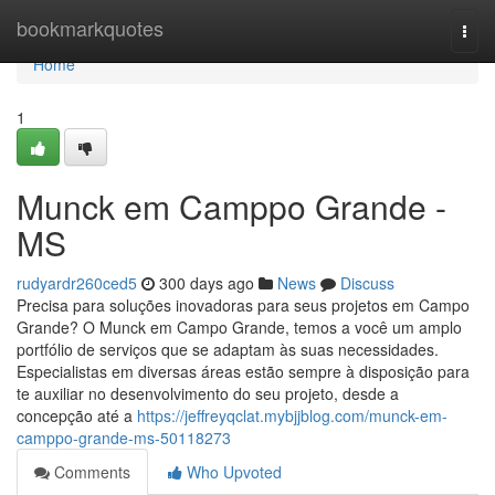
Home
bookmarkquotes
Togg
navi
Home
1
Munck em Camppo Grande -
MS
rudyardr260ced5
300 days ago
News
Discuss
Precisa para soluções inovadoras para seus projetos em Campo
Grande? O Munck em Campo Grande, temos a você um amplo
portfólio de serviços que se adaptam às suas necessidades.
Especialistas em diversas áreas estão sempre à disposição para
te auxiliar no desenvolvimento do seu projeto, desde a
concepção até a
https://jeffreyqclat.mybjjblog.com/munck-em-
camppo-grande-ms-50118273
Comments
Who Upvoted