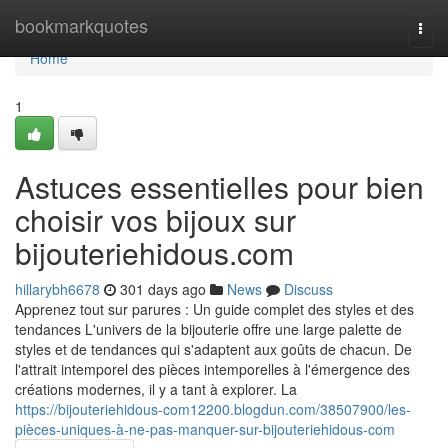
Home
bookmarkquotes
Togg
navi
Home
1
Astuces essentielles pour bien
choisir vos bijoux sur
bijouteriehidous.com
hillarybh6678
301 days ago
News
Discuss
Apprenez tout sur parures : Un guide complet des styles et des
tendances L'univers de la bijouterie offre une large palette de
styles et de tendances qui s'adaptent aux goûts de chacun. De
l'attrait intemporel des pièces intemporelles à l'émergence des
créations modernes, il y a tant à explorer. La
https://bijouteriehidous-com12200.blogdun.com/38507900/les-
pièces-uniques-à-ne-pas-manquer-sur-bijouteriehidous-com