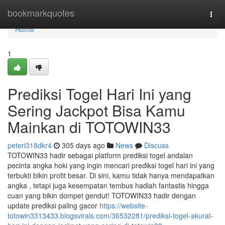
Home
bookmarkquotes
Togg
navi
Home
1
Prediksi Togel Hari Ini yang
Sering Jackpot Bisa Kamu
Mainkan di TOTOWIN33
peteri318dkr4
305 days ago
News
Discuss
TOTOWIN33 hadir sebagai platform prediksi togel andalan
pecinta angka hoki yang ingin mencari prediksi togel hari ini yang
terbukti bikin profit besar. Di sini, kamu tidak hanya mendapatkan
angka , tetapi juga kesempatan tembus hadiah fantastis hingga
cuan yang bikin dompet gendut! TOTOWIN33 hadir dengan
update prediksi paling gacor
https://website-
totowin3313433.blogsvirals.com/36532281/prediksi-togel-akurat-