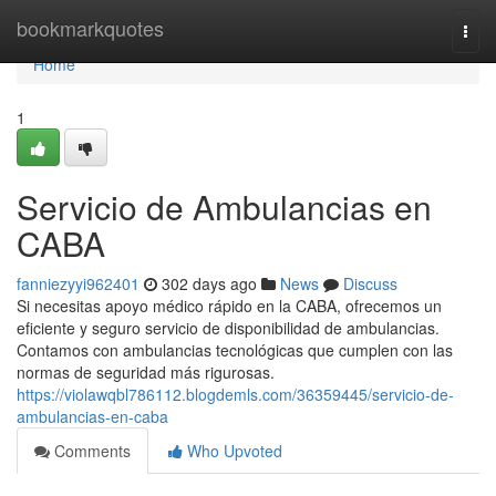
Home
bookmarkquotes
Togg
navi
Home
1
Servicio de Ambulancias en
CABA
fanniezyyi962401
302 days ago
News
Discuss
Si necesitas apoyo médico rápido en la CABA, ofrecemos un
eficiente y seguro servicio de disponibilidad de ambulancias.
Contamos con ambulancias tecnológicas que cumplen con las
normas de seguridad más rigurosas.
https://violawqbl786112.blogdemls.com/36359445/servicio-de-
ambulancias-en-caba
Comments
Who Upvoted