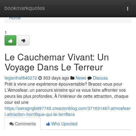
Home
bookmarkquotes
Togg
navi
Home
1
Le Cauchemar Vivant: Un
Voyage Dans Le Terreur
teganihaf840272
303 days ago
News
Discuss
Prêt à vivre une expérience épouvantable? Bracez-vous pour
L'Atmosfear, un parcours sinistre qui va vous faire affronter vos
peurs les plus profondes. À l'intérieur de cette attraction, chaque
cour est une
https://sairagngb997745.creacionblog.com/37163146/l-atmosfear-
l-attraction-horrifique-qui-te-terrifiera
Comments
Who Upvoted