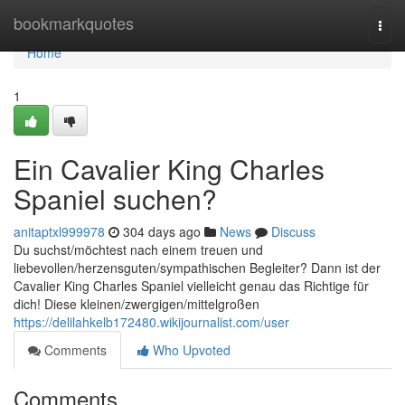
Home
bookmarkquotes
Togg
navi
Home
1
Ein Cavalier King Charles
Spaniel suchen?
anitaptxl999978
304 days ago
News
Discuss
Du suchst/möchtest nach einem treuen und
liebevollen/herzensguten/sympathischen Begleiter? Dann ist der
Cavalier King Charles Spaniel vielleicht genau das Richtige für
dich! Diese kleinen/zwergigen/mittelgroßen
https://delilahkelb172480.wikijournalist.com/user
Comments
Who Upvoted
Comments