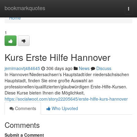
Home
bookmarkquotes
Togg
navi
Home
1
Kurs Erste Hilfe Hannover
jemimaovtj484645
306 days ago
News
Discuss
In Hannover/Niedersachsen's Hauptstadt/der niedersächsischen
Hauptstadt, finden Sie eine große Auswahl an
professionellen/qualifizierten/glaubwürdigen Erste-Hilfe-Kursen.
Diese Kurse bieten Ihnen die Möglichkeit,
https://socialwoot.com/story22205645/erste-hilfe-kurs-hannover
Comments
Who Upvoted
Comments
Submit a Comment