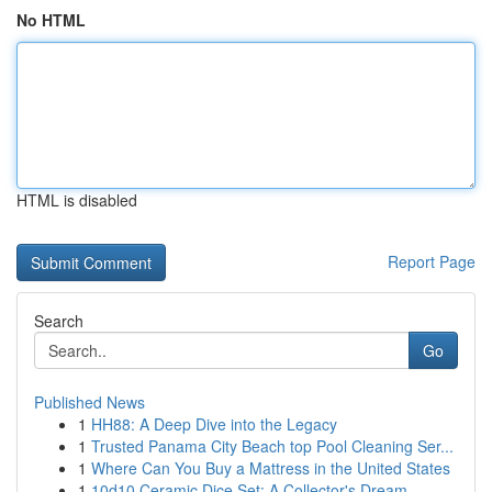
No HTML
HTML is disabled
Report Page
Search
Go
Published News
1
HH88: A Deep Dive into the Legacy
1
Trusted Panama City Beach top Pool Cleaning Ser...
1
Where Can You Buy a Mattress in the United States
1
10d10 Ceramic Dice Set: A Collector's Dream