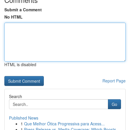
Submit a Comment
No HTML
HTML is disabled
Report Page
Search
Go
Published News
1
Que Melhor Ótica Progressiva para Acess...
1
Press Release vs. Media Coverage: Which Boosts ...