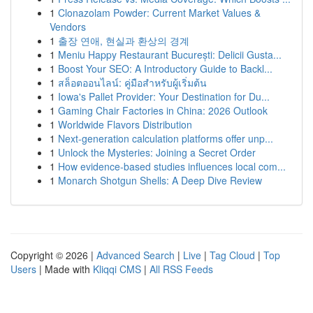
1
Clonazolam Powder: Current Market Values &
Vendors
1
출장 연애, 현실과 환상의 경계
1
Meniu Happy Restaurant București: Delicii Gusta...
1
Boost Your SEO: A Introductory Guide to Backl...
1
สล็อตออนไลน์: คู่มือสำหรับผู้เริ่มต้น
1
Iowa's Pallet Provider: Your Destination for Du...
1
Gaming Chair Factories in China: 2026 Outlook
1
Worldwide Flavors Distribution
1
Next-generation calculation platforms offer unp...
1
Unlock the Mysteries: Joining a Secret Order
1
How evidence-based studies influences local com...
1
Monarch Shotgun Shells: A Deep Dive Review
Copyright © 2026 |
Advanced Search
|
Live
|
Tag Cloud
|
Top
Users
| Made with
Kliqqi CMS
|
All RSS Feeds