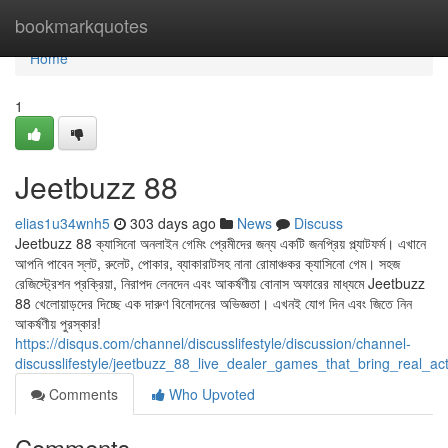
Home
bookmarkquotes
Home
1
Jeetbuzz 88
elias1u34wnh5
303 days ago
News
Discuss
Jeetbuzz 88 ক্যাসিনো অনলাইন গেমিং প্রেমীদের জন্য একটি জনপ্রিয় প্ল্যাটফর্ম। এখানে
আপনি পাবেন স্লট, রুলেট, পোকার, ব্যাকারাটসহ নানা রোমাঞ্চকর ক্যাসিনো গেম। সহজ
রেজিস্ট্রেশন প্রক্রিয়া, নিরাপদ লেনদেন এবং আকর্ষণীয় বোনাস অফারের মাধ্যমে Jeetbuzz
88 খেলোয়াড়দের দিচ্ছে এক দারুণ বিনোদনের অভিজ্ঞতা। এখনই যোগ দিন এবং জিতে নিন
আকর্ষণীয় পুরস্কার!
https://disqus.com/channel/discusslifestyle/discussion/channel-
discusslifestyle/jeetbuzz_88_live_dealer_games_that_bring_real_ac
Comments
Who Upvoted
Comments