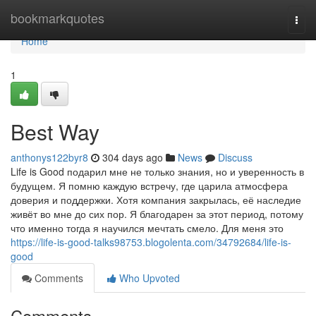
Home
bookmarkquotes
Togg
navi
Home
1
Best Way
anthonys122byr8
304 days ago
News
Discuss
Life is Good подарил мне не только знания, но и уверенность в
будущем. Я помню каждую встречу, где царила атмосфера
доверия и поддержки. Хотя компания закрылась, её наследие
живёт во мне до сих пор. Я благодарен за этот период, потому
что именно тогда я научился мечтать смело. Для меня это
https://life-is-good-talks98753.blogolenta.com/34792684/life-is-
good
Comments
Who Upvoted
Comments