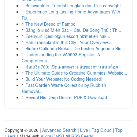
1
Belawantoto: Tutorial Lengkap dan Link copyright
1
Experience Long Lasting Home Advantages With
Ru...
1
The New Breed of Fambo
1
Bảng lô 8 số Miền Bắc – Cầu Đề Song Thủ : Th...
1
Esenyurt ilçesi olgun escort hizmetleri hak...
1
Hair Transplant in this City : Your Overview...
1
Binäre Optionen Broker: Die besten Angebote Bin...
1
Understanding the VA9993 Register: A
Comprehens...
1
ช้อนเงิน789: เปิดเผยทุกความลับของการเล่นสล็อต
1
The Ultimate Guide to Creatine Gummies: Website...
1
Build Your Website: No Coding Needed!
1
Fast Garden Waste Collection by Rubbish
Removal...
1
Reveal His Deep Desire: PDF & Download
Copyright © 2026 |
Advanced Search
|
Live
|
Tag Cloud
|
Top
Users
| Made with
Kliqqi CMS
|
All RSS Feeds