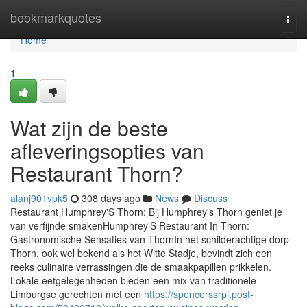
Home
bookmarkquotes
Togg
navi
Home
1
Wat zijn de beste
afleveringsopties van
Restaurant Thorn?
alanj901vpk5
308 days ago
News
Discuss
Restaurant Humphrey'S Thorn: Bij Humphrey's Thorn geniet je
van verfijnde smakenHumphrey'S Restaurant In Thorn:
Gastronomische Sensaties van ThornIn het schilderachtige dorp
Thorn, ook wel bekend als het Witte Stadje, bevindt zich een
reeks culinaire verrassingen die de smaakpapillen prikkelen.
Lokale eetgelegenheden bieden een mix van traditionele
Limburgse gerechten met een
https://spencerssrpi.post-