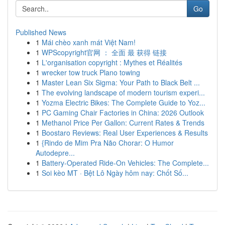
Go
Published News
1
Mái chèo xanh mát Việt Nam!
1
WPScopyright官网 ： 全面 最 获得 链接
1
L'organisation copyright : Mythes et Réalités
1
wrecker tow truck Plano towing
1
Master Lean Six Sigma: Your Path to Black Belt ...
1
The evolving landscape of modern tourism experi...
1
Yozma Electric Bikes: The Complete Guide to Yoz...
1
PC Gaming Chair Factories in China: 2026 Outlook
1
Methanol Price Per Gallon: Current Rates & Trends
1
Boostaro Reviews: Real User Experiences & Results
1
{Rindo de Mim Pra Não Chorar: O Humor
Autodepre...
1
Battery-Operated Ride-On Vehicles: The Complete...
1
Soi kèo MT · Bệt Lô Ngày hôm nay: Chốt Số...