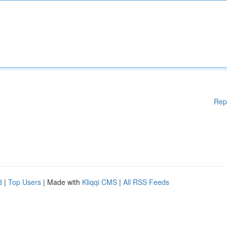
Rep
d
|
Top Users
| Made with
Kliqqi CMS
|
All RSS Feeds