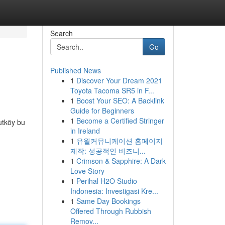
Search
Go
Published News
1
Discover Your Dream 2021
Toyota Tacoma SR5 in F...
1
Boost Your SEO: A Backlink
Guide for Beginners
1
Become a Certified Stringer
vutköy bu
in Ireland
1
유월커뮤니케이션 홈페이지
제작: 성공적인 비즈니...
1
Crimson & Sapphire: A Dark
Love Story
1
Perihal H2O Studio
Indonesia: Investigasi Kre...
1
Same Day Bookings
Offered Through Rubbish
Remov...