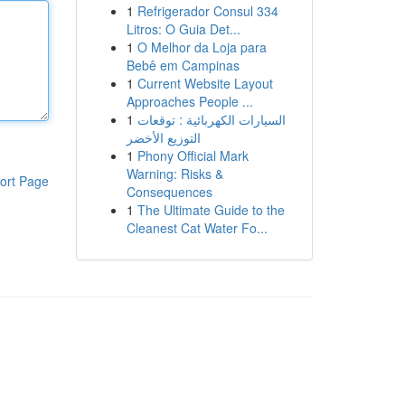
1
Refrigerador Consul 334
Litros: O Guia Det...
1
O Melhor da Loja para
Bebê em Campinas
1
Current Website Layout
Approaches People ...
1
السيارات الكهربائية : توقعات
التوزيع الأخضر
1
Phony Official Mark
Warning: Risks &
ort Page
Consequences
1
The Ultimate Guide to the
Cleanest Cat Water Fo...