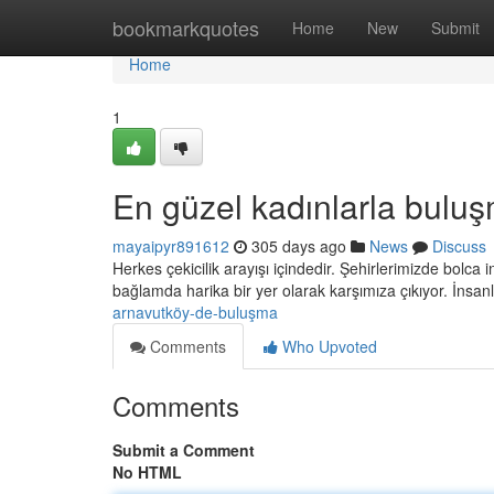
Home
bookmarkquotes
Home
New
Submit
Home
1
En güzel kadınlarla buluş
mayaipyr891612
305 days ago
News
Discuss
Herkes çekicilik arayışı içindedir. Şehirlerimizde bolc
bağlamda harika bir yer olarak karşımıza çıkıyor. İnsan
arnavutköy-de-buluşma
Comments
Who Upvoted
Comments
Submit a Comment
No HTML