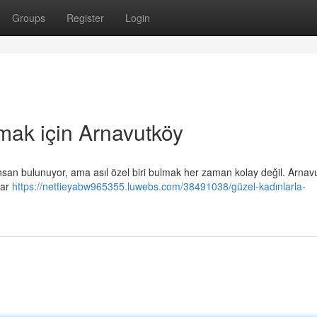
Groups
Register
Login
mak için Arnavutköy
a insan bulunuyor, ama asıl özel biri bulmak her zaman kolay değil. Arna
lar
https://nettieyabw965355.luwebs.com/38491038/güzel-kadınlarla-