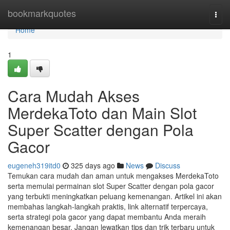
Home
bookmarkquotes
Togg
navi
Home
1
Cara Mudah Akses
MerdekaToto dan Main Slot
Super Scatter dengan Pola
Gacor
eugeneh319itd0
325 days ago
News
Discuss
Temukan cara mudah dan aman untuk mengakses MerdekaToto
serta memulai permainan slot Super Scatter dengan pola gacor
yang terbukti meningkatkan peluang kemenangan. Artikel ini akan
membahas langkah-langkah praktis, link alternatif terpercaya,
serta strategi pola gacor yang dapat membantu Anda meraih
kemenangan besar. Jangan lewatkan tips dan trik terbaru untuk