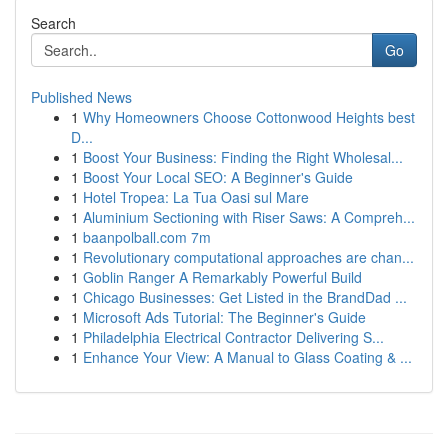
Search
Go
Published News
1
Why Homeowners Choose Cottonwood Heights best
D...
1
Boost Your Business: Finding the Right Wholesal...
1
Boost Your Local SEO: A Beginner's Guide
1
Hotel Tropea: La Tua Oasi sul Mare
1
Aluminium Sectioning with Riser Saws: A Compreh...
1
baanpolball.com 7m
1
Revolutionary computational approaches are chan...
1
Goblin Ranger A Remarkably Powerful Build
1
Chicago Businesses: Get Listed in the BrandDad ...
1
Microsoft Ads Tutorial: The Beginner's Guide
1
Philadelphia Electrical Contractor Delivering S...
1
Enhance Your View: A Manual to Glass Coating & ...