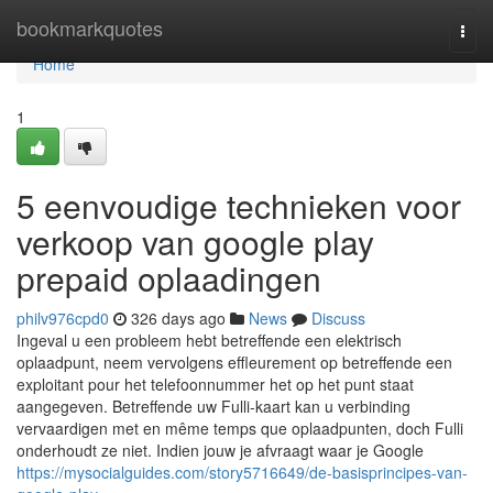
Home
bookmarkquotes
Togg
navi
Home
1
5 eenvoudige technieken voor
verkoop van google play
prepaid oplaadingen
philv976cpd0
326 days ago
News
Discuss
Ingeval u een probleem hebt betreffende een elektrisch
oplaadpunt, neem vervolgens effleurement op betreffende een
exploitant pour het telefoonnummer het op het punt staat
aangegeven. Betreffende uw Fulli-kaart kan u verbinding
vervaardigen met en même temps que oplaadpunten, doch Fulli
onderhoudt ze niet. Indien jouw je afvraagt waar je Google
https://mysocialguides.com/story5716649/de-basisprincipes-van-