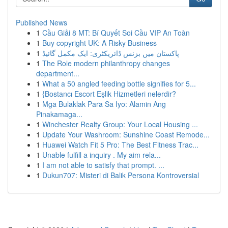
Published News
1
Cầu Giải 8 MT: Bí Quyết Soi Cầu VIP An Toàn
1
Buy copyright UK: A Risky Business
1
پاکستان میں بزنس ڈائریکٹری: ایک مکمل گائیڈ
1
The Role modern philanthropy changes
department...
1
What a 50 angled feeding bottle signifies for 5...
1
{Bostancı Escort Eşlik Hizmetleri nelerdir?
1
Mga Bulaklak Para Sa Iyo: Alamin Ang
Pinakamaga...
1
Winchester Realty Group: Your Local Housing ...
1
Update Your Washroom: Sunshine Coast Remode...
1
Huawei Watch Fit 5 Pro: The Best Fitness Trac...
1
Unable fulfill a inquiry . My aim rela...
1
I am not able to satisfy that prompt. ...
1
Dukun707: Misteri di Balik Persona Kontroversial