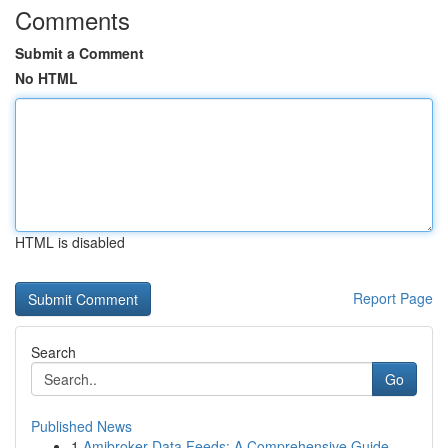
Comments
Submit a Comment
No HTML
HTML is disabled
Report Page
Search
Go
Published News
1
Amibroker Data Feeds: A Comprehensive Guide