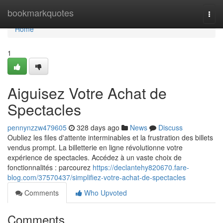
Home
bookmarkquotes
Togg
navi
Home
1
Aiguisez Votre Achat de
Spectacles
pennynzzw479605
328 days ago
News
Discuss
Oubliez les files d'attente interminables et la frustration des billets
vendus prompt. La billetterie en ligne révolutionne votre
expérience de spectacles. Accédez à un vaste choix de
fonctionnalités : parcourez
https://declantehy820670.fare-
blog.com/37570437/simplifiez-votre-achat-de-spectacles
Comments
Who Upvoted
Comments