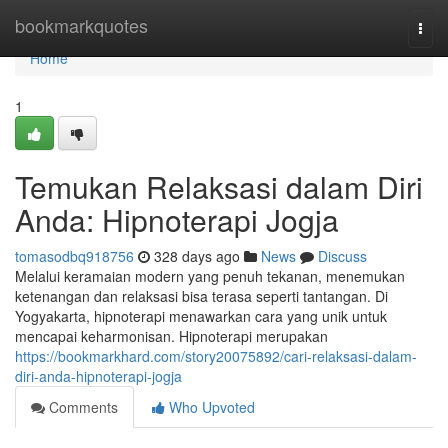
Home
bookmarkquotes
Togg
navi
Home
1
Temukan Relaksasi dalam Diri
Anda: Hipnoterapi Jogja
tomasodbq918756
328 days ago
News
Discuss
Melalui keramaian modern yang penuh tekanan, menemukan
ketenangan dan relaksasi bisa terasa seperti tantangan. Di
Yogyakarta, hipnoterapi menawarkan cara yang unik untuk
mencapai keharmonisan. Hipnoterapi merupakan
https://bookmarkhard.com/story20075892/cari-relaksasi-dalam-
diri-anda-hipnoterapi-jogja
Comments
Who Upvoted