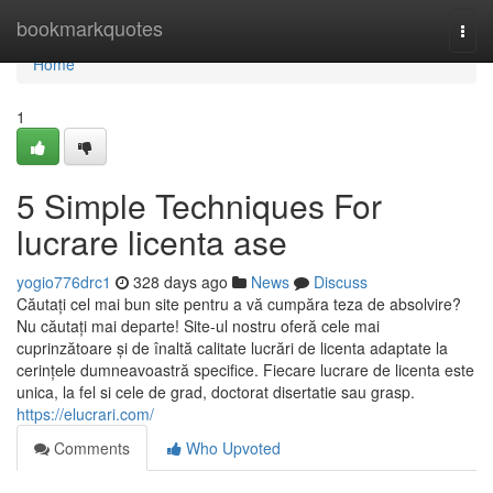
Home
bookmarkquotes
Togg
navi
Home
1
5 Simple Techniques For
lucrare licenta ase
yogio776drc1
328 days ago
News
Discuss
Căutați cel mai bun site pentru a vă cumpăra teza de absolvire?
Nu căutați mai departe! Site-ul nostru oferă cele mai
cuprinzătoare și de înaltă calitate lucrări de licenta adaptate la
cerințele dumneavoastră specifice. Fiecare lucrare de licenta este
unica, la fel si cele de grad, doctorat disertatie sau grasp.
https://elucrari.com/
Comments
Who Upvoted