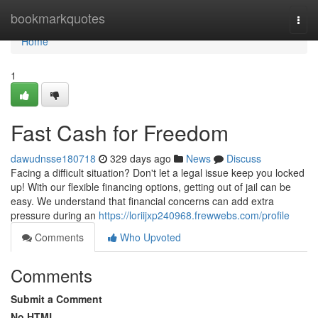
Home
bookmarkquotes
Togg
navi
Home
1
Fast Cash for Freedom
dawudnsse180718
329 days ago
News
Discuss
Facing a difficult situation? Don't let a legal issue keep you locked
up! With our flexible financing options, getting out of jail can be
easy. We understand that financial concerns can add extra
pressure during an
https://loriijxp240968.frewwebs.com/profile
Comments
Who Upvoted
Comments
Submit a Comment
No HTML