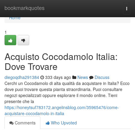
Home
bookmarkquotes
Togg
navi
Home
1
Acquisto Cocodamolo Italia:
Dove Trovare
diegoqdha291384
333 days ago
News
Discuss
Cerchi un Cocodamolo di alta qualità da acquistare in Italia? Ecco
dove puoi trovare questa pianta straordinaria. Puoi consultare
negozi specializzati oppure esplorare il mondo online. Tieni
presente che la
https://honeytsuf783172.angelinsblog.com/35965476/come-
acquistare-cocodamolo-in-italia
Comments
Who Upvoted