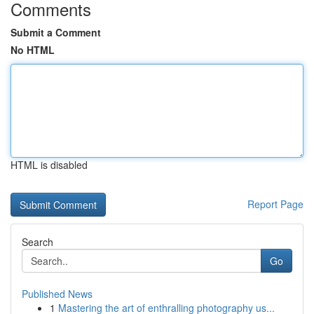
Comments
Submit a Comment
No HTML
HTML is disabled
Report Page
Search
Go
Published News
1
Mastering the art of enthralling photography us...