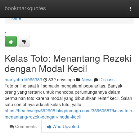
Home
bookmarkquotes
Togg
navi
Home
1
Kelas Toto: Menantang Rezeki
dengan Modal Kecil
mariyahrrfd965383
332 days ago
News
Discuss
Toto online saat ini semakin mengalami popularitas. Banyak
orang yang tertarik untuk mencoba peruntungannya dalam
permainan toto karena modal yang dibutuhkan relatif kecil. Salah
satu contohnya adalah kelas toto, yaitu
https://heathwegw692605.blogdomago.com/35960587/kelas-toto-
menantang-rezeki-dengan-modal-kecil
Comments
Who Upvoted