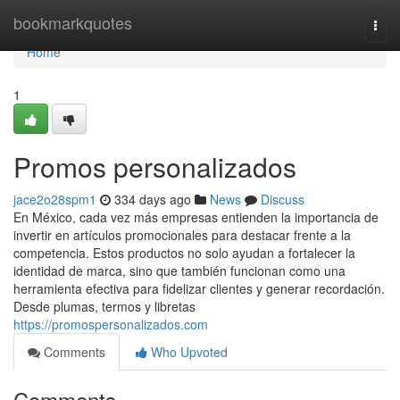
Home
bookmarkquotes
Togg
navi
Home
1
Promos personalizados
jace2o28spm1
334 days ago
News
Discuss
En México, cada vez más empresas entienden la importancia de
invertir en artículos promocionales para destacar frente a la
competencia. Estos productos no solo ayudan a fortalecer la
identidad de marca, sino que también funcionan como una
herramienta efectiva para fidelizar clientes y generar recordación.
Desde plumas, termos y libretas
https://promospersonalizados.com
Comments
Who Upvoted
Comments