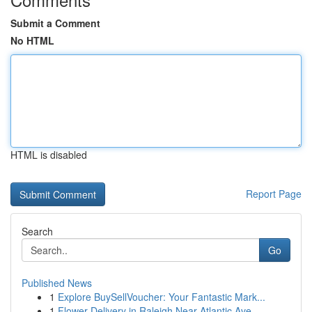
Submit a Comment
No HTML
HTML is disabled
Report Page
Search
Go
Published News
1
Explore BuySellVoucher: Your Fantastic Mark...
1
Flower Delivery in Raleigh Near Atlantic Ave