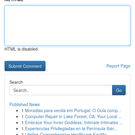
HTML is disabled
Report Page
Search
Go
Published News
1
Moradias para venda em Portugal: O Guia comp...
1
Computer Repair in Lake Forest, CA: Your Local ...
1
Embrace Your Inner Goddess: Intimate Intimates ...
1
Experiencias Privilegiadas en la Península Ibér...
1
Lifeline Comprehensive Healthcare Facility ...