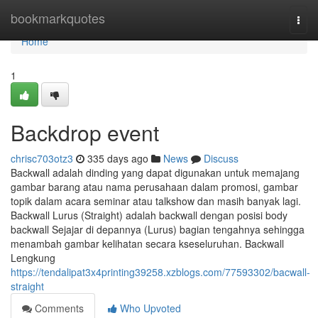
Home
bookmarkquotes
Togg
navi
Home
1
Backdrop event
chrisc703otz3
335 days ago
News
Discuss
Backwall adalah dinding yang dapat digunakan untuk memajang
gambar barang atau nama perusahaan dalam promosi, gambar
topik dalam acara seminar atau talkshow dan masih banyak lagi.
Backwall Lurus (Straight) adalah backwall dengan posisi body
backwall Sejajar di depannya (Lurus) bagian tengahnya sehingga
menambah gambar kelihatan secara kseseluruhan. Backwall
Lengkung
https://tendalipat3x4printing39258.xzblogs.com/77593302/bacwall-
straight
Comments
Who Upvoted