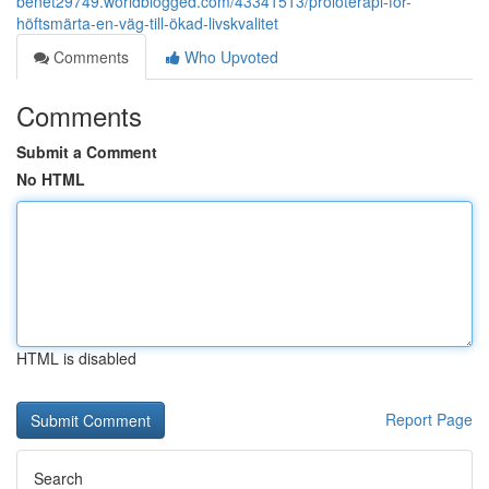
benet29749.worldblogged.com/43341513/proloterapi-för-
höftsmärta-en-väg-till-ökad-livskvalitet
Comments
Who Upvoted
Comments
Submit a Comment
No HTML
HTML is disabled
Report Page
Search