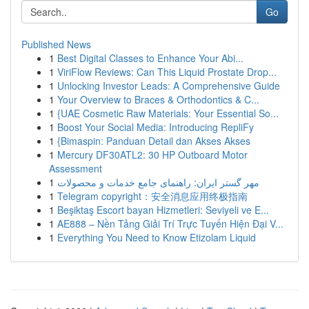
Go
Published News
1
Best Digital Classes to Enhance Your Abi...
1
ViriFlow Reviews: Can This Liquid Prostate Drop...
1
Unlocking Investor Leads: A Comprehensive Guide
1
Your Overview to Braces & Orthodontics & C...
1
{UAE Cosmetic Raw Materials: Your Essential So...
1
Boost Your Social Media: Introducing RepliFy
1
{Bimaspin: Panduan Detail dan Akses Akses
1
Mercury DF30ATL2: 30 HP Outboard Motor
Assessment
1
مهر گستر ایران: راهنمای جامع خدمات و محصولات
1
Telegram copyright：安全消息应用终极指南
1
Beşiktaş Escort bayan Hizmetleri: Seviyeli ve E...
1
AE888 – Nền Tảng Giải Trí Trực Tuyến Hiện Đại V...
1
Everything You Need to Know Etizolam Liquid