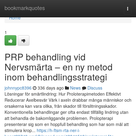
Home
bookmarkquotes
Togg
navi
Home
1
PRP behandling vid
Nervsmärta – en ny metod
inom behandlingsstrategi
johnnypc8396
336 days ago
News
Discuss
Lösningar för smärtlindring: Hur Proloterapimetoden Effektivt
Reducerar Axelbesvär Värk i axeln drabbar många människor och
orsakerna kan vara olika, från skador till förslitningsskador.
Konventionella behandlingar ger ofta endast tillfällig lindring utan
att behandla de bakomliggande problemen. Prolopterapi
presenterar sig som en hoppfull behandling som har som mål att
stimulera krop...
https://h-ftsm-rta-ner-i-