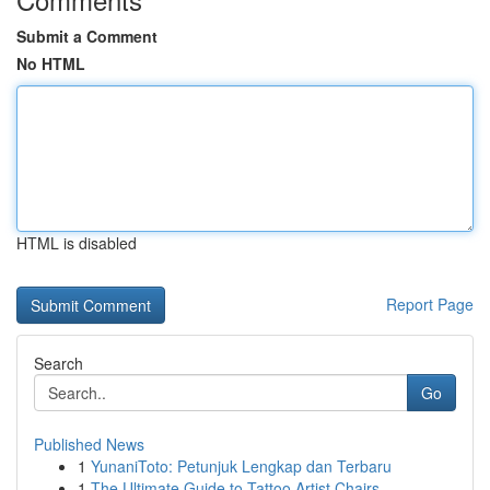
Submit a Comment
No HTML
HTML is disabled
Report Page
Search
Go
Published News
1
YunaniToto: Petunjuk Lengkap dan Terbaru
1
The Ultimate Guide to Tattoo Artist Chairs