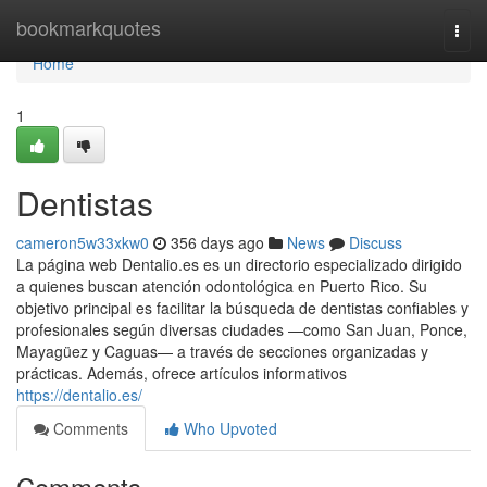
Home
bookmarkquotes
Togg
navi
Home
1
Dentistas
cameron5w33xkw0
356 days ago
News
Discuss
La página web Dentalio.es es un directorio especializado dirigido
a quienes buscan atención odontológica en Puerto Rico. Su
objetivo principal es facilitar la búsqueda de dentistas confiables y
profesionales según diversas ciudades —como San Juan, Ponce,
Mayagüez y Caguas— a través de secciones organizadas y
prácticas. Además, ofrece artículos informativos
https://dentalio.es/
Comments
Who Upvoted
Comments