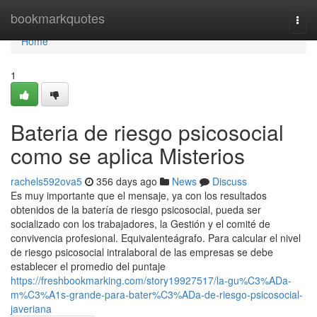
Home
bookmarkquotes
Togg
navi
Home
1
Bateria de riesgo psicosocial
como se aplica Misterios
rachels592ova5
356 days ago
News
Discuss
Es muy importante que el mensaje, ya con los resultados
obtenidos de la batería de riesgo psicosocial, pueda ser
socializado con los trabajadores, la Gestión y el comité de
convivencia profesional. Equivalenteágrafo. Para calcular el nivel
de riesgo psicosocial intralaboral de las empresas se debe
establecer el promedio del puntaje
https://freshbookmarking.com/story19927517/la-gu%C3%ADa-
m%C3%A1s-grande-para-bater%C3%ADa-de-riesgo-psicosocial-
javeriana