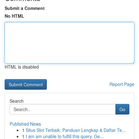
Submit a Comment
No HTML
HTML is disabled
Report Page
Search
Go
Published News
1
Situs Slot Terbaik: Panduan Lengkap & Daftar Te...
1
I am am unable to fulfill this query. Ge...