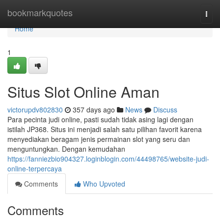
Home
bookmarkquotes
Togg
navi
Home
1
Situs Slot Online Aman
victorupdv802830
357 days ago
News
Discuss
Para pecinta judi online, pasti sudah tidak asing lagi dengan
istilah JP368. Situs ini menjadi salah satu pilihan favorit karena
menyediakan beragam jenis permainan slot yang seru dan
menguntungkan. Dengan kemudahan
https://fanniezbio904327.loginblogin.com/44498765/website-judi-
online-terpercaya
Comments
Who Upvoted
Comments