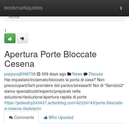
Home
bookmarkquotes
Togg
navi
Home
1
Apertura Porte Bloccate
Cesena
poppyoqll398758
359 days ago
News
Discuss
Hai impastato/inciamato/bloccato la porta di casa? Non
preoccuparti/farti prendere dal panico/stressarti! Noi di "Servizio2"
siamo specializzati/esperto/preparati nella
soluzione/risoluzione/apertura rapida di porte
https://jadasdcy243437.activoblog.com/42324743/porte-bloccate-
a-cesena-risolviamo
Comments
Who Upvoted