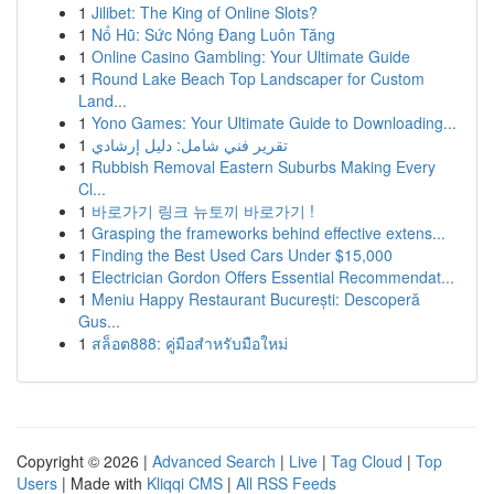
1
Jilibet: The King of Online Slots?
1
Nổ Hũ: Sức Nóng Đang Luôn Tăng
1
Online Casino Gambling: Your Ultimate Guide
1
Round Lake Beach Top Landscaper for Custom
Land...
1
Yono Games: Your Ultimate Guide to Downloading...
1
تقرير فني شامل: دليل إرشادي
1
Rubbish Removal Eastern Suburbs Making Every
Cl...
1
바로가기 링크 뉴토끼 바로가기 !
1
Grasping the frameworks behind effective extens...
1
Finding the Best Used Cars Under $15,000
1
Electrician Gordon Offers Essential Recommendat...
1
Meniu Happy Restaurant București: Descoperă
Gus...
1
สล็อต888: คู่มือสำหรับมือใหม่
Copyright © 2026 |
Advanced Search
|
Live
|
Tag Cloud
|
Top
Users
| Made with
Kliqqi CMS
|
All RSS Feeds