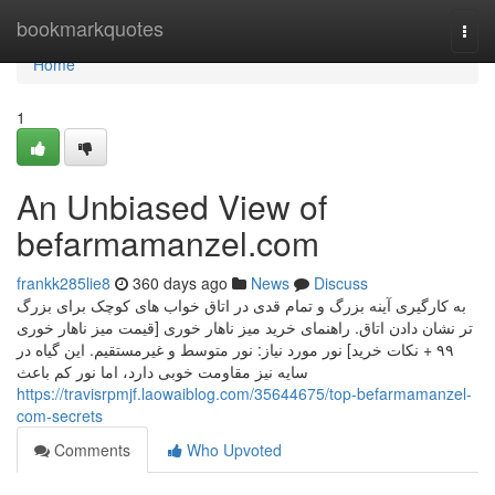
Home
bookmarkquotes
Togg
navi
Home
1
An Unbiased View of
befarmamanzel.com
frankk285lie8
360 days ago
News
Discuss
به کارگیری آینه بزرگ و تمام قدی در اتاق خواب های کوچک برای بزرگ
تر نشان دادن اتاق. راهنمای خرید میز ناهار خوری [قیمت میز ناهار خوری
۹۹ + نکات خرید] نور مورد نیاز: نور متوسط و غیرمستقیم. این گیاه در
سایه نیز مقاومت خوبی دارد، اما نور کم باعث
https://travisrpmjf.laowaiblog.com/35644675/top-befarmamanzel-
com-secrets
Comments
Who Upvoted