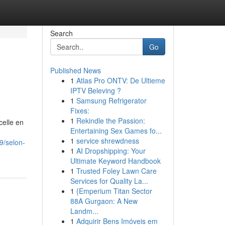
Search
Go
Published News
1
Atlas Pro ONTV: De Ultieme
IPTV Beleving ?
1
Samsung Refrigerator
Fixes:
1
Rekindle the Passion:
celle en
Entertaining Sex Games fo...
1
service shrewdness
9/selon-
1
AI Dropshipping: Your
Ultimate Keyword Handbook
1
Trusted Foley Lawn Care
Services for Quality La...
1
{Emperium Titan Sector
88A Gurgaon: A New
Landm...
1
Adquirir Bens Imóveis em