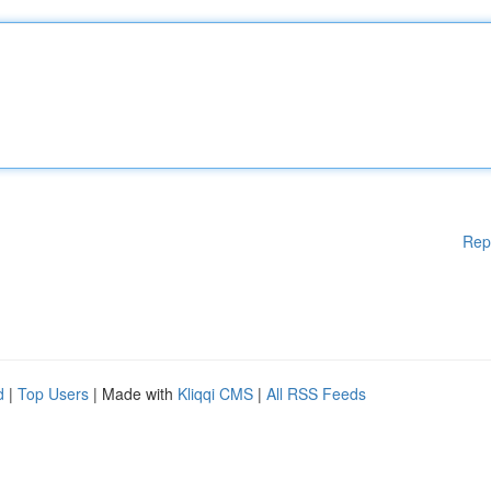
Rep
d
|
Top Users
| Made with
Kliqqi CMS
|
All RSS Feeds