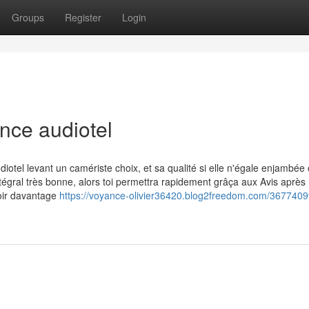
Groups
Register
Login
nce audiotel
otel levant un camériste choix, et sa qualité si elle n'égale enjambée 
égral très bonne, alors toi permettra rapidement grâça aux Avis après
oir davantage
https://voyance-olivier36420.blog2freedom.com/3677409