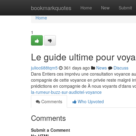
Home
bookmarkquotes
Home
New
Submit
Home
1
Le guide ultime pour voya
julioc688tqm5
361 days ago
News
Discuss
Dans Entiers ces imprévu une consultation voyance audi
compagnie de cette voyance en privée reste malgré int
prédictions en compagnie de À nous voyants d'dans v
la-rumeur-buzz-sur-audiotel-voyance
Comments
Who Upvoted
Comments
Submit a Comment