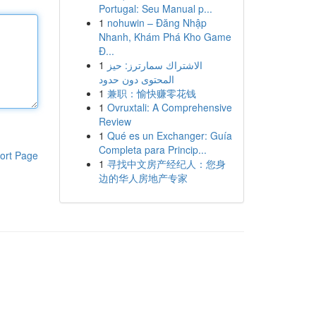
Portugal: Seu Manual p...
1
nohuwin – Đăng Nhập
Nhanh, Khám Phá Kho Game
Đ...
1
الاشتراك سمارترز: حيز
المحتوى دون حدود
1
兼职：愉快赚零花钱
1
Ovruxtali: A Comprehensive
Review
1
Qué es un Exchanger: Guía
Completa para Princip...
ort Page
1
寻找中文房产经纪人：您身
边的华人房地产专家