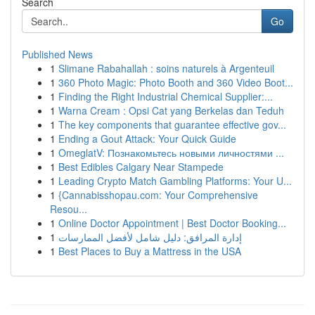
Search
Go
Published News
1
Slimane Rabahallah : soins naturels à Argenteuil
1
360 Photo Magic: Photo Booth and 360 Video Boot...
1
Finding the Right Industrial Chemical Supplier:...
1
Warna Cream : Opsi Cat yang Berkelas dan Teduh
1
The key components that guarantee effective gov...
1
Ending a Gout Attack: Your Quick Guide
1
OmeglatV: Познакомьтесь новыми личностями ...
1
Best Edibles Calgary Near Stampede
1
Leading Crypto Match Gambling Platforms: Your U...
1
{Cannabisshopau.com: Your Comprehensive
Resou...
1
Online Doctor Appointment | Best Doctor Booking...
1
إدارة المرافق: دليل شامل لأفضل الممارسات
1
Best Places to Buy a Mattress in the USA