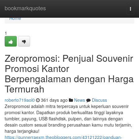
Home
bookmarkquotes
Togg
navi
Home
1
Zeropromosi: Penjual Souvenir
Promosi Kantor
Berpengalaman dengan Harga
Termurah
roberto719aol0
361 days ago
News
Discuss
Zeropromosi adalah mitra terpercaya untuk keperluan souvenir
promosi kantor. Dapatkan produk berkualitas tinggi layaknya
tumbler, payung, USB flashdisk, pulpen, dan lainnya dengan
desain custom sesuai branding perusahaan kamu mutu terjamin,
harga terjangkau!
https://gunnerraexm.theobloggers.com/43121222/panduan-