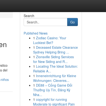
Search
Go
Published News
1
Zodiac Casino: Your
 en
Luckiest Bet?
1
Deceased Estate Clearance
Sydney Helping Bring ...
1
Zionsville Siding Services
for New Siding and R...
stico
1
Locating The Ideal Solution:
s del
Reliable A...
1
Inneneinrichtung für Kleine
-niños
Wohnungen: Cleveres...
1
DE88 – Cổng Game Đổi
Thưởng Uy Tín, Đăng Ký
Nha...
1
copyright for running
Moderate to significant Pain