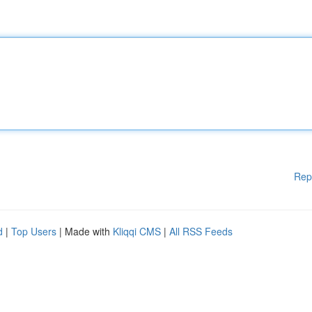
Rep
d
|
Top Users
| Made with
Kliqqi CMS
|
All RSS Feeds