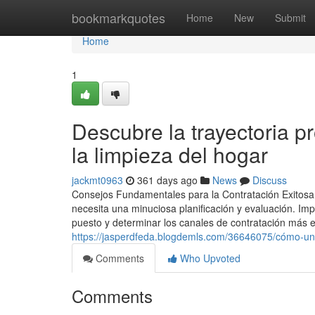
Home
bookmarkquotes
Home
New
Submit
Home
1
Descubre la trayectoria p
la limpieza del hogar
jackmt0963
361 days ago
News
Discuss
Consejos Fundamentales para la Contratación Exitosa
necesita una minuciosa planificación y evaluación. Imp
puesto y determinar los canales de contratación más e
https://jasperdfeda.blogdemls.com/36646075/cómo-un
Comments
Who Upvoted
Comments