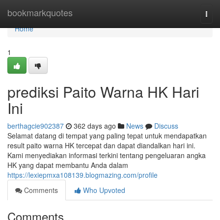
Home
bookmarkquotes
Togg
navi
Home
1
prediksi Paito Warna HK Hari
Ini
berthagcie902387
362 days ago
News
Discuss
Selamat datang di tempat yang paling tepat untuk mendapatkan
result paito warna HK tercepat dan dapat diandalkan hari ini.
Kami menyediakan informasi terkini tentang pengeluaran angka
HK yang dapat membantu Anda dalam
https://lexiepmxa108139.blogmazing.com/profile
Comments
Who Upvoted
Comments