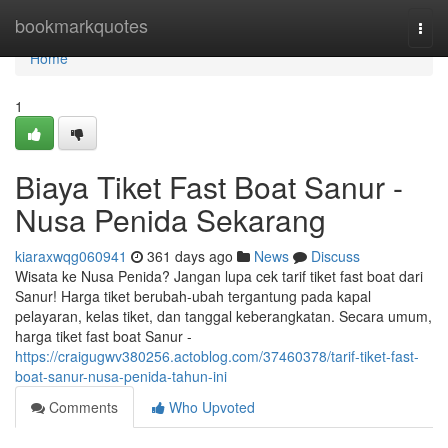
Home
bookmarkquotes
Togg
navi
Home
1
Biaya Tiket Fast Boat Sanur -
Nusa Penida Sekarang
kiaraxwqg060941
361 days ago
News
Discuss
Wisata ke Nusa Penida? Jangan lupa cek tarif tiket fast boat dari
Sanur! Harga tiket berubah-ubah tergantung pada kapal
pelayaran, kelas tiket, dan tanggal keberangkatan. Secara umum,
harga tiket fast boat Sanur -
https://craigugwv380256.actoblog.com/37460378/tarif-tiket-fast-
boat-sanur-nusa-penida-tahun-ini
Comments
Who Upvoted