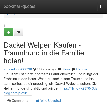
Home
bookmarkquotes
Togg
navi
Home
1
Dackel Welpen Kaufen -
Traumhund in die Familie
holen!
amaanlppp997728
362 days ago
News
Discuss
Ein Dackel ist ein wunderbares Familienmitglied und bringt viel
Frohsinn in das Haus. Wenn du nach einem Traumhund bist,
dann solltest du dir unbedingt ein Dackel-Welpe ansehen. Die
kleinen Hunde sind aktiv und bringen
https://lilyhowk237043.is-
blog.com/profile
Comments
Who Upvoted